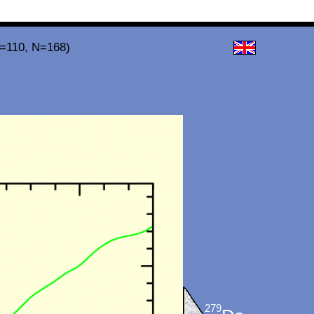
Z=110, N=168)
279