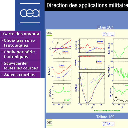
Etain 167
Tellure 169