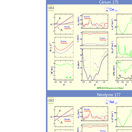
Cérium 175
Néodyme 177