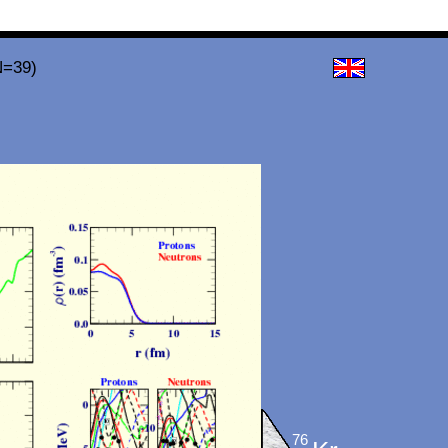
N=39)
76