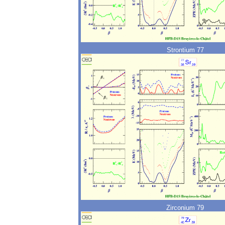
Strontium 77
Zirconium 79