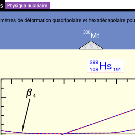
mètres de déformation quadripolaire et hexadécapolaire po
300
Mt