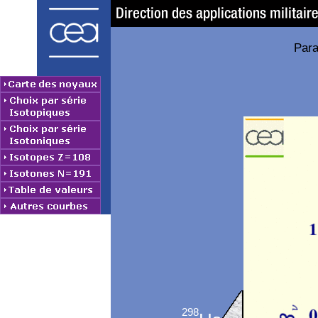
Para
298