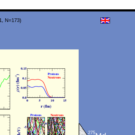
1, N=173)
275