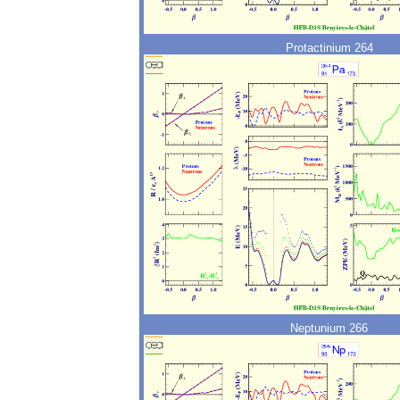
Protactinium 264
Neptunium 266