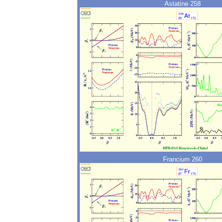
Astatine 258
Francium 260