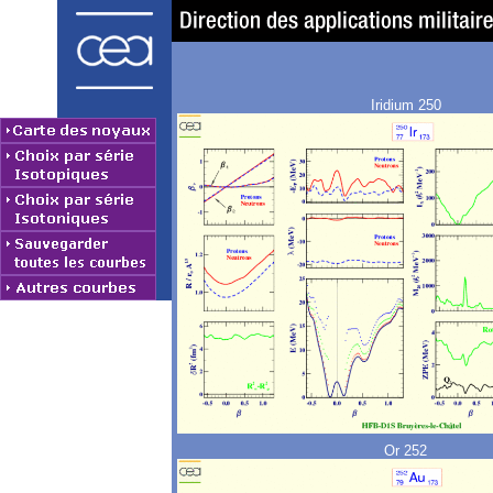
Iridium 250
Or 252