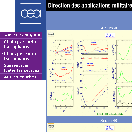
Silicium 46
Soufre 48