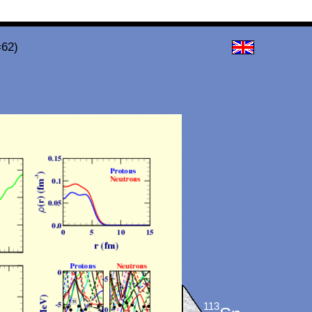
=62)
113