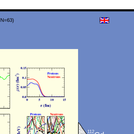
 N=63)
112