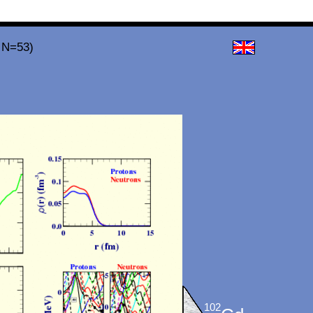
 N=53)
102