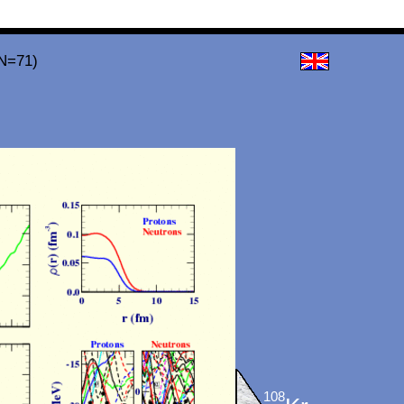
 N=71)
108