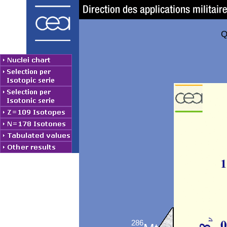
Q
286