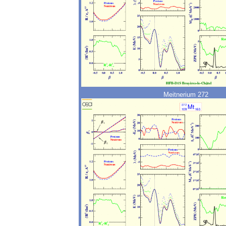
Meitnerium 272