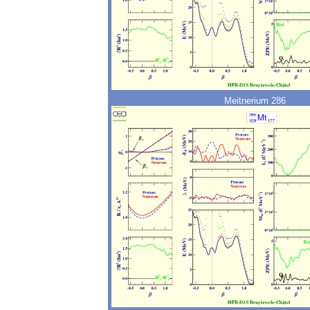
Meitnerium 286