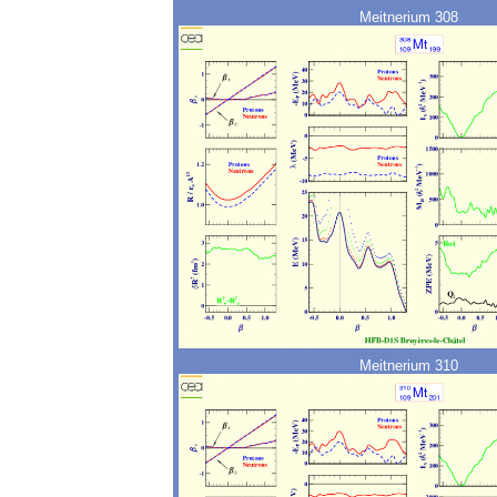
Meitnerium 308
Meitnerium 310