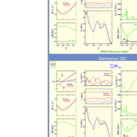
Meitnerium 292