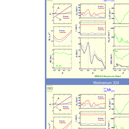
Meitnerium 324