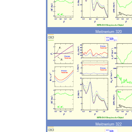
Meitnerium 320
Meitnerium 322