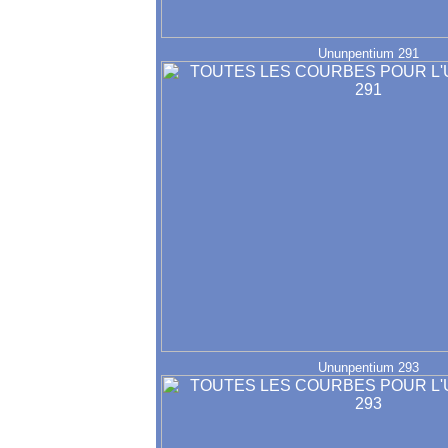
Ununpentium 291
Ununpentium 293