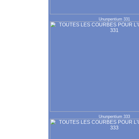
Ununpentium 331
Ununpentium 333