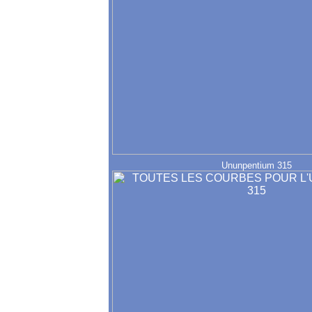
Ununpentium 315