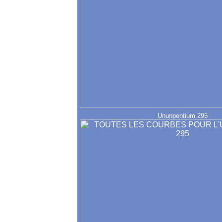
Ununpentium 295