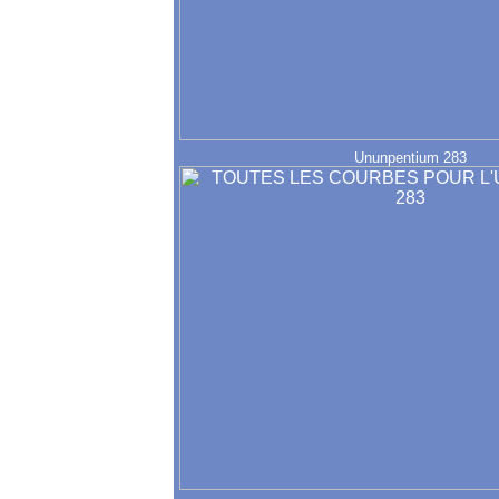
Ununpentium 283