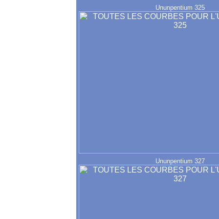
Ununpentium 325
Ununpentium 327