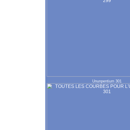
Ununpentium 301