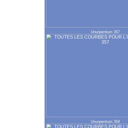
Ununpentium 357
Ununpentium 359