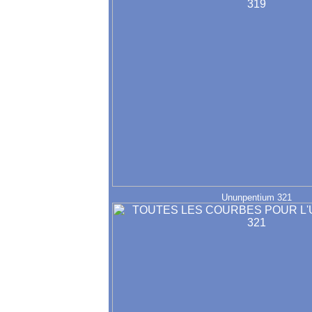
Ununpentium 321