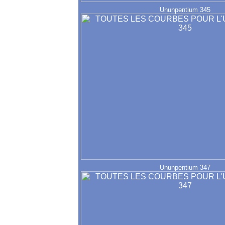
Ununpentium 345
Ununpentium 347