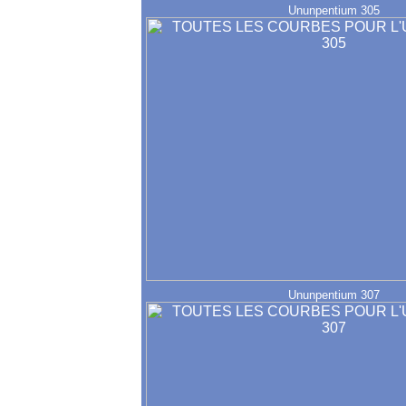
Ununpentium 305
Ununpentium 307