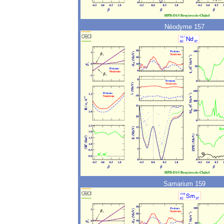
Néodyme 157
Samarium 159