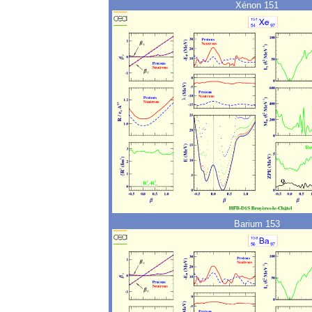
Xénon 151
Barium 153