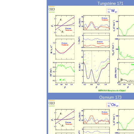
Tungstène 171
Osmium 173