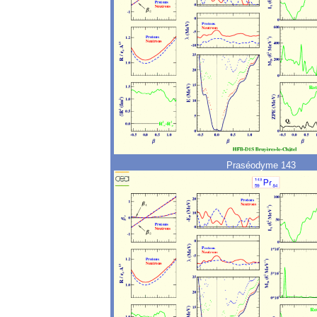
Praséodyme 143