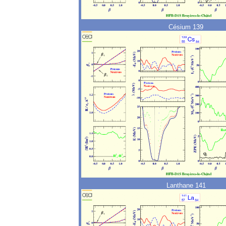
Césium 139
Lanthane 141