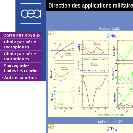
Niobium 125
Technétium 127