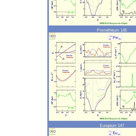
Prométhéum 145
Europium 147