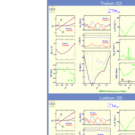
Thulium 153
Lutétium 155