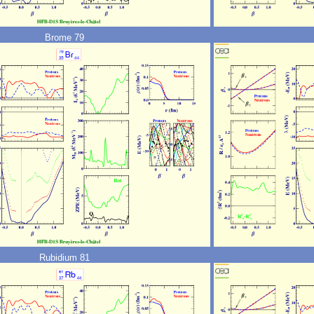
Brome 79
Rubidium 81