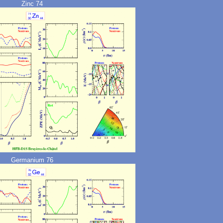
Zinc 74
Germanium 76