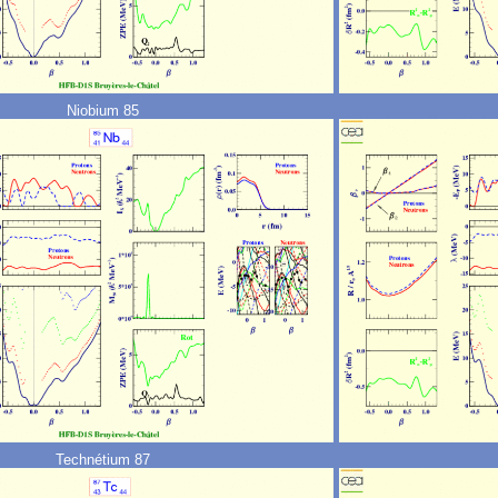
Niobium 85
Technétium 87