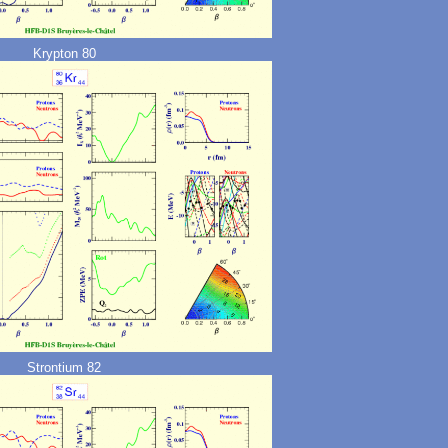
Krypton 80
Strontium 82