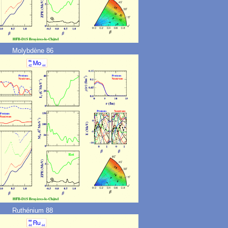
Molybdène 86
Ruthénium 88