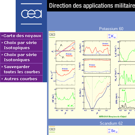
Potassium 60
Scandium 62