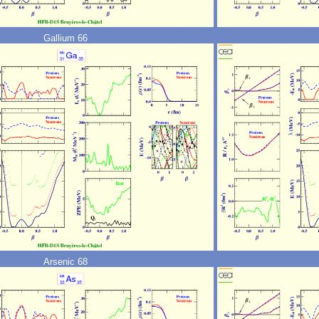
Gallium 66
Arsenic 68