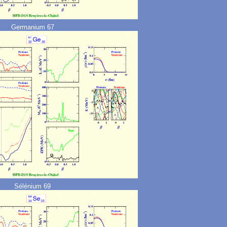
Germanium 67
Sélénium 69