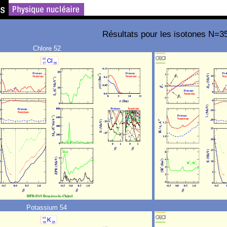
Résultats pour les isotones N=3
Chlore 52
Potassium 54