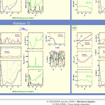
Rubidium 72
© CEA/DAM Janvier 2006 •
Mentions légales
© CEA 2006 • Tous droits réservés