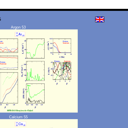
5
Argon 53
Calcium 55