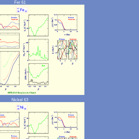
Fer 61
Nickel 63