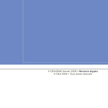
© CEA/DAM Janvier 2006 •
Mentions légales
© CEA 2006 • Tous droits réservés