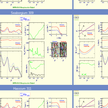
Seaborgium 309
Hassium 311