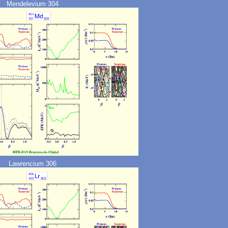
Mendelevium 304
Lawrencium 306