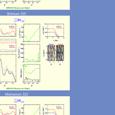
Bohrium 310
Meitnerium 312