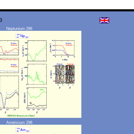
3
Neptunium 296
Américium 298