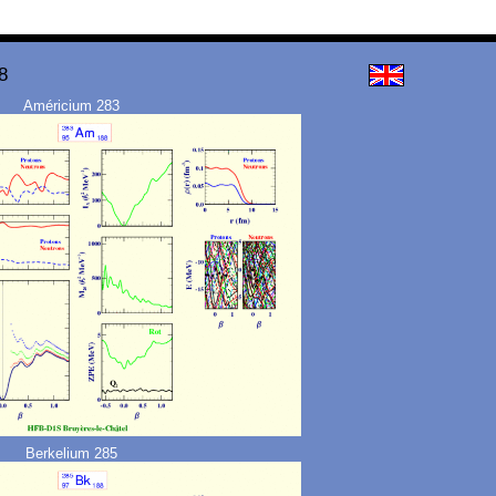
8
Américium 283
Berkelium 285