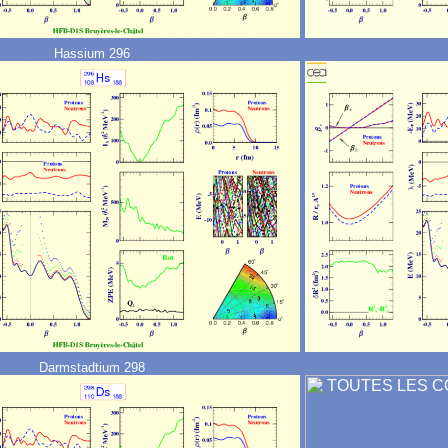
Hassium 296
Darmstadtium 298