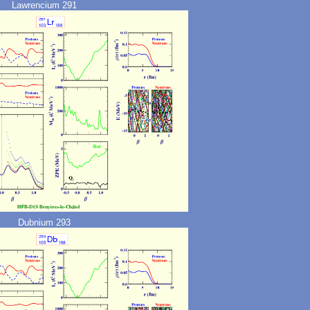
Lawrencium 291
Dubnium 293