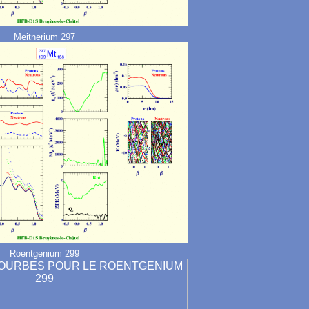
Meitnerium 297
Roentgenium 299