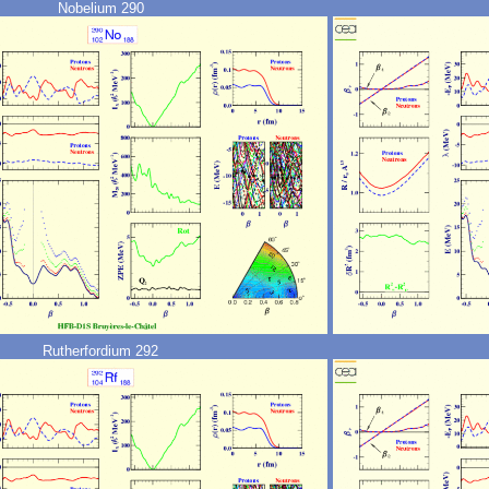
Nobelium 290
Rutherfordium 292