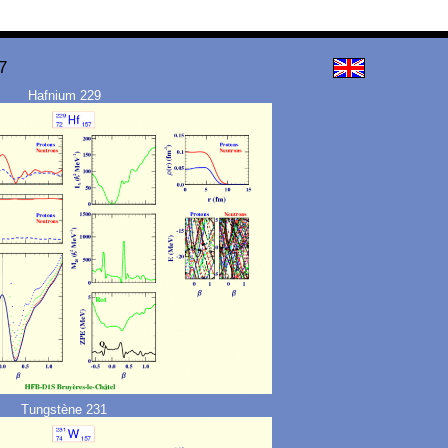
7
Hafnium 229
Tungstène 231