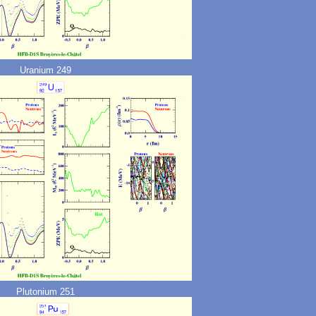
Uranium 249
Plutonium 251