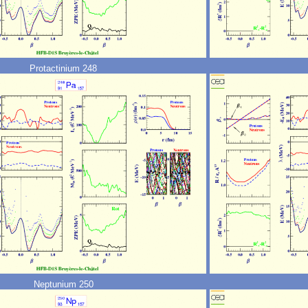
Protactinium 248
Neptunium 250