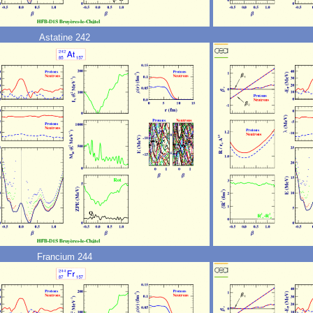
Astatine 242
Francium 244