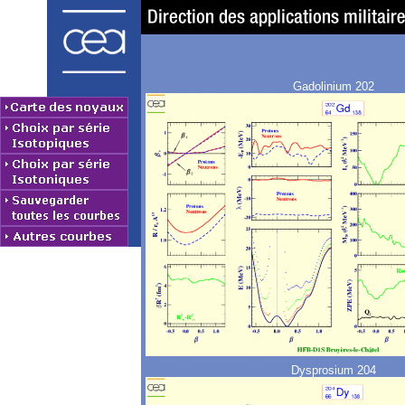
Gadolinium 202
Dysprosium 204