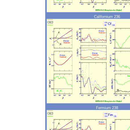
Californium 236
Fermium 238