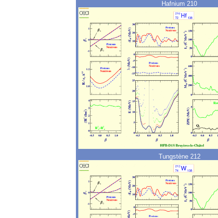
Hafnium 210
Tungstène 212