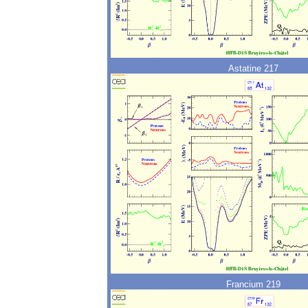
Astatine 217
Francium 219