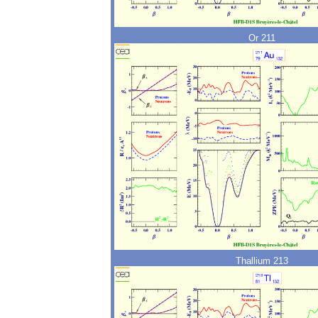
Or 211
Thallium 213