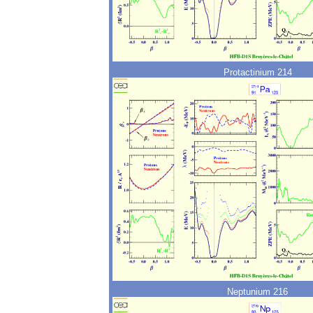
Protactinium 214
Neptunium 216