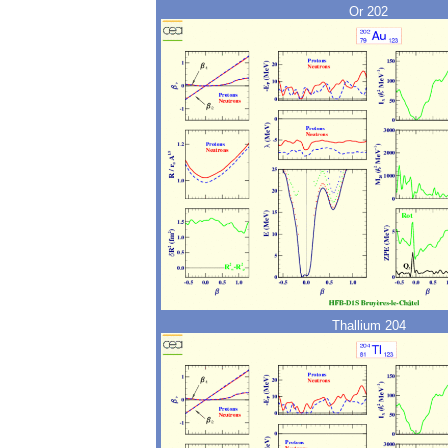
Or 202
Thallium 204