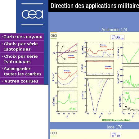
Antimoine 174
Iode 176