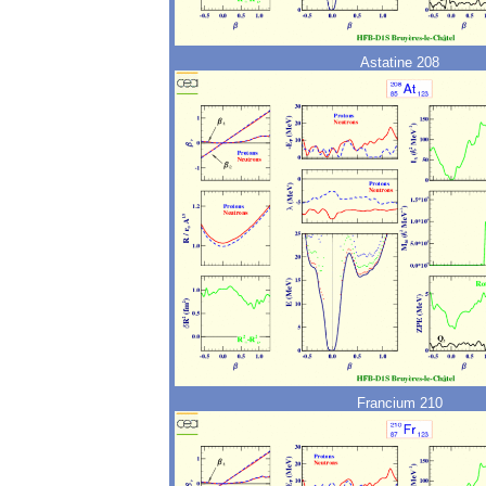
Astatine 208
Francium 210