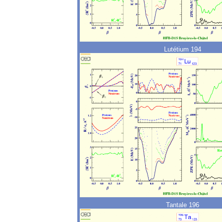
Lutétium 194
Tantale 196