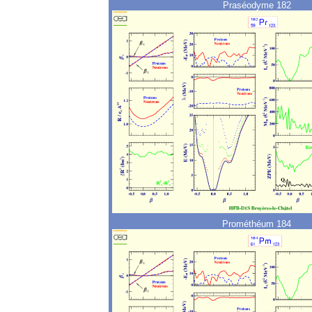
Praséodyme 182
Prométhéum 184