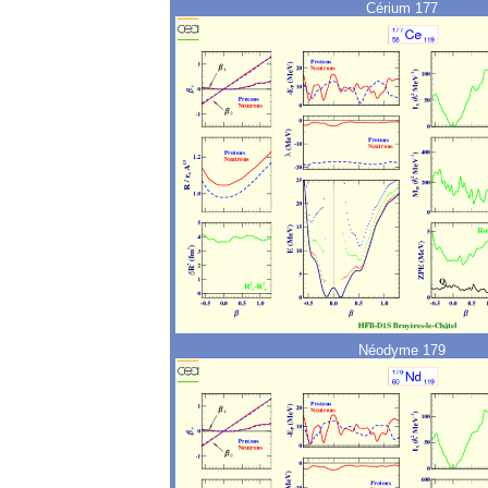
Cérium 177
Néodyme 179