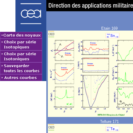
Etain 169
Tellure 171