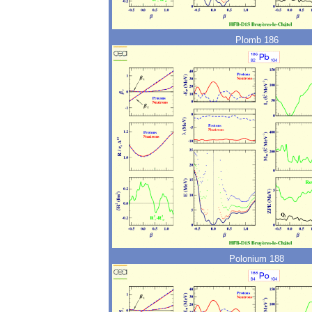
Plomb 186
Polonium 188