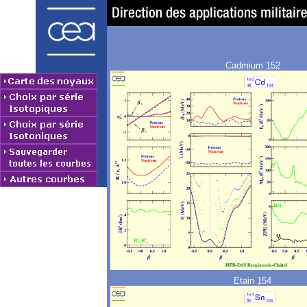
Cadmium 152
Etain 154